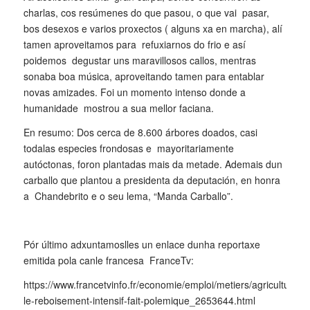
charlas, cos resúmenes do que pasou, o que vai pasar,
bos desexos e varios proxectos ( alguns xa en marcha), alí
tamen aproveitamos para refuxiarnos do frio e así
poidemos degustar uns maravillosos callos, mentras
sonaba boa música, aproveitando tamen para entablar
novas amizades. Foi un momento intenso donde a
humanidade mostrou a sua mellor faciana.
En resumo: Dos cerca de 8.600 árbores doados, casi
todalas especies frondosas e mayoritariamente
autóctonas, foron plantadas mais da metade. Ademais dun
carballo que plantou a presidenta da deputación, en honra
a Chandebrito e o seu lema, “Manda Carballo”.
Pór último adxuntamoslles un enlace dunha reportaxe
emitida pola canle francesa FranceTv:
https://www.francetvinfo.fr/economie/emploi/metiers/agriculture/
le-reboisement-intensif-fait-polemique_2653644.html