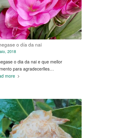
hegase o día da nai
aio, 2018
egase o dia da nai e que mellor
ento para agradecerlles…
ad more