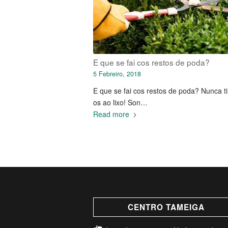
E que se fai cos restos de poda?
5 Febreiro, 2018
E que se fai cos restos de poda? Nunca ti
os ao lixo! Son…
Read more
CENTRO TAMEIGA