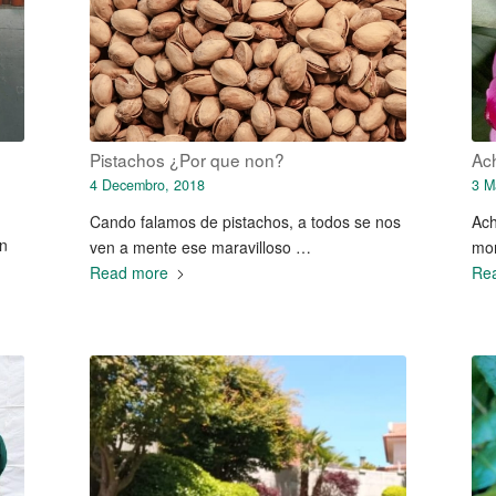
Pistachos ¿Por que non?
Ac
4 Decembro, 2018
3 M
Cando falamos de pistachos, a todos se nos
Ach
on
ven a mente ese maravilloso …
mom
Read more
Re