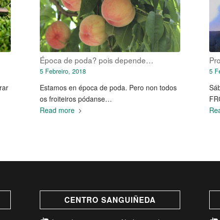
Época de poda? pois depende…
Pr
5 Febreiro, 2018
5 F
rar
Estamos en época de poda. Pero non todos
Sáb
os froiteiros pódanse…
FR
Read more
Re
CENTRO SANGUIÑEDA