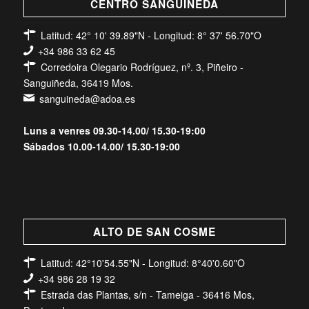
CENTRO SANGUIÑEDA
Latitud: 42° 10' 39.89"N - Longitud: 8° 37' 56.70"O
+34 986 33 62 45
Corredoira Olegario Rodríguez, nº. 3, Piñeiro -
Sanguiñeda, 36419 Mos.
sanguineda@adoa.es
Luns a venres 09.30-14.00/ 15.30-19:00
Sábados 10.00-14.00/ 15.30-19:00
ALTO DE SAN COSME
Latitud: 42°10'54.55"N - Longitud: 8°40'0.60"O
+34 986 28 19 32
Estrada das Plantas, s/n - Tameiga - 36416 Mos,