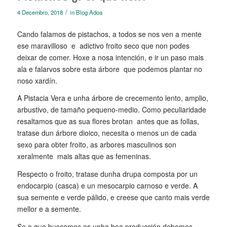
/
4 Decembro, 2018
in
Blog Adoa
Cando falamos de pistachos, a todos se nos ven a mente
ese maravilloso e adictivo froito seco que non podes
deixar de comer. Hoxe a nosa intención, e ir un paso mais
ala e falarvos sobre esta árbore que podemos plantar no
noso xardín.
A Pistacia Vera e unha árbore de crecemento lento, amplio,
arbustivo, de tamaño pequeno-medio. Como peculiaridade
resaltamos que as sua flores brotan antes que as follas,
tratase dun árbore dioico, necesita o menos un de cada
sexo para obter froito, as arbores masculinos son
xeralmente mais altas que as femeninas.
Respecto o froito, tratase dunha drupa composta por un
endocarpio (casca) e un mesocarpio carnoso e verde. A
sua semente e verde pálido, e creese que canto mais verde
mellor e a semente.
Se o que buscamos es unha boa producción debemos