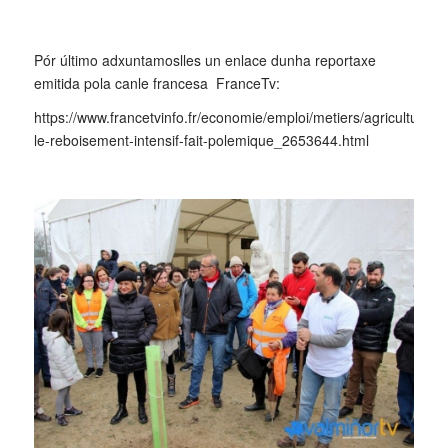
Pór último adxuntamoslles un enlace dunha reportaxe
emitida pola canle francesa FranceTv:
https://www.francetvinfo.fr/economie/emploi/metiers/agriculture/
le-reboisement-intensif-fait-polemique_2653644.html