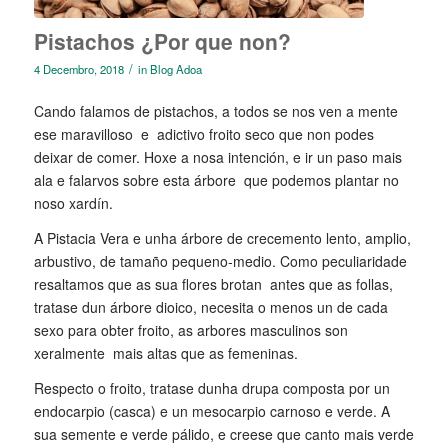
Pistachos ¿Por que non?
/
4 Decembro, 2018
in
Blog Adoa
Cando falamos de pistachos, a todos se nos ven a mente
ese maravilloso e adictivo froito seco que non podes
deixar de comer. Hoxe a nosa intención, e ir un paso mais
ala e falarvos sobre esta árbore que podemos plantar no
noso xardín.
A Pistacia Vera e unha árbore de crecemento lento, amplio,
arbustivo, de tamaño pequeno-medio. Como peculiaridade
resaltamos que as sua flores brotan antes que as follas,
tratase dun árbore dioico, necesita o menos un de cada
sexo para obter froito, as arbores masculinos son
xeralmente mais altas que as femeninas.
Respecto o froito, tratase dunha drupa composta por un
endocarpio (casca) e un mesocarpio carnoso e verde. A
sua semente e verde pálido, e creese que canto mais verde