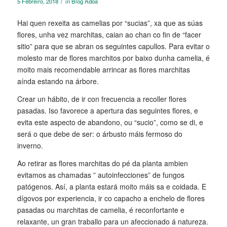
/
5 Febreiro, 2018
in
Blog Adoa
Hai quen rexeita as camelias por “sucias”, xa que as súas
flores, unha vez marchitas, caian ao chan co fin de “facer
sitio” para que se abran os seguintes capullos. Para evitar o
molesto mar de flores marchitos por baixo dunha camelia, é
moito mais recomendable arrincar as flores marchitas
aínda estando na árbore.
Crear un hábito, de ir con frecuencia a recoller flores
pasadas. Iso favorece a apertura das seguintes flores, e
evita este aspecto de abandono, ou “sucio”, como se di, e
será o que debe de ser: o árbusto máis fermoso do
inverno.
Ao retirar as flores marchitas do pé da planta ambien
evitamos as chamadas ” autoinfecciones” de fungos
patógenos. Así, a planta estará moito máis sa e coidada. E
dígovos por experiencia, ir co capacho a enchelo de flores
pasadas ou marchitas de camelia, é reconfortante e
relaxante, un gran traballo para un afeccionado á natureza.