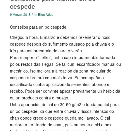
cespede
/
9 Marzo, 2018
in
Blog Adoa
Consellos para un bo cespede
Chegou a hora. E marzo e debemos rexenerar o noso
cespede despois do sufrimento causado pola chuvia e o
frío para así preparalo de cara o verán.
Para romper o “fieltro”, unha capa impermeable formada
polos restos das siegas. Se fai cun escarificador manual ou
mecánico. Iso mellora a aireación da zona radicular do
cespede e brotará con mais forza. Se acompaña o
escarificado cunha aplicación de sementes, abonoo e
recebo. Pode ser convinte aplicar previamente un herbicida
ou un producto contra o musgo.
Unha aportación de cal de 30-50 g/m2 e fundamental para
un bo cespede, xa que entre chuvia y riscos intensos do
chan donde crece o cespede queda moi lavado. O cal
mellora a fertilidade do chan, pois aumenta o pH e polo