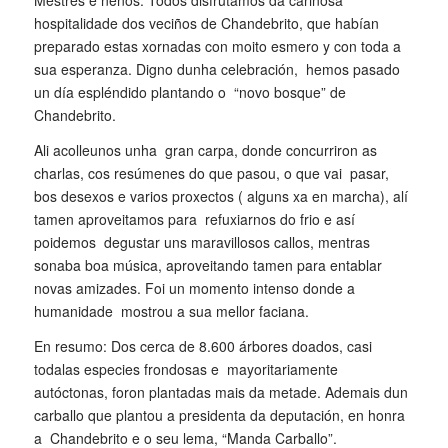
hospitalidade dos veciños de Chandebrito, que habían
preparado estas xornadas con moito esmero y con toda a
sua esperanza. Digno dunha celebración, hemos pasado
un día espléndido plantando o “novo bosque” de
Chandebrito.
Ali acolleunos unha gran carpa, donde concurriron as
charlas, cos resúmenes do que pasou, o que vai pasar,
bos desexos e varios proxectos ( alguns xa en marcha), alí
tamen aproveitamos para refuxiarnos do frio e así
poidemos degustar uns maravillosos callos, mentras
sonaba boa música, aproveitando tamen para entablar
novas amizades. Foi un momento intenso donde a
humanidade mostrou a sua mellor faciana.
En resumo: Dos cerca de 8.600 árbores doados, casi
todalas especies frondosas e mayoritariamente
autóctonas, foron plantadas mais da metade. Ademais dun
carballo que plantou a presidenta da deputación, en honra
a Chandebrito e o seu lema, “Manda Carballo”.