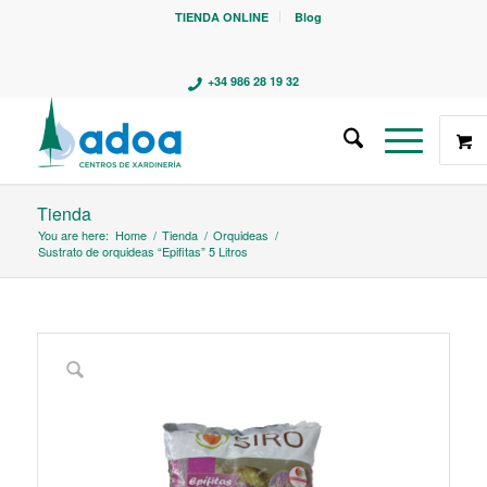
TIENDA ONLINE
Blog
+34 986 28 19 32
Tienda
You are here:
Home
/
Tienda
/
Orquideas
/
Sustrato de orquideas “Epifitas” 5 Litros