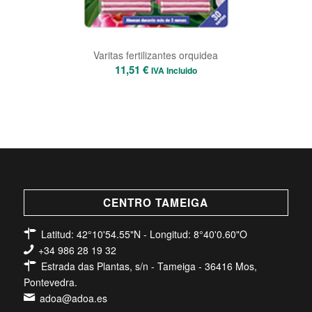
Varitas fertilizantes orquidea
11,51
€
IVA Incluido
CENTRO TAMEIGA
Latitud: 42°10'54.55"N - Longitud: 8°40'0.60"O
+34 986 28 19 32
Estrada das Plantas, s/n - Tameiga - 36416 Mos,
Pontevedra.
adoa@adoa.es