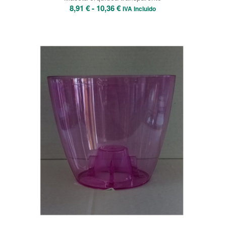
Rango
8,91
€
-
10,36
€
IVA Incluido
de
prezos:
desde
8,91 €
ata
10,36 €