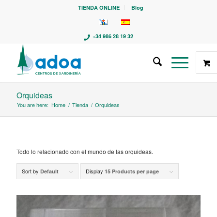
TIENDA ONLINE
Blog
+34 986 28 19 32
Orquideas
You are here:
Home
/
Tienda
/
Orquideas
Todo lo relacionado con el mundo de las orquideas.
Sort by
Display
Default
15 Products per page