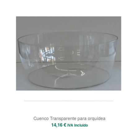
desde
10,21 €
ata
19,21 €
Cuenco Transparente para orquídea
14,16
€
IVA Incluido