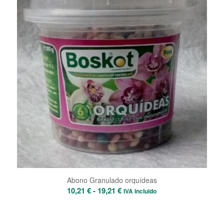
Abono Granulado orquídeas
Rango
10,21
€
-
19,21
€
IVA Incluido
de
prezos: