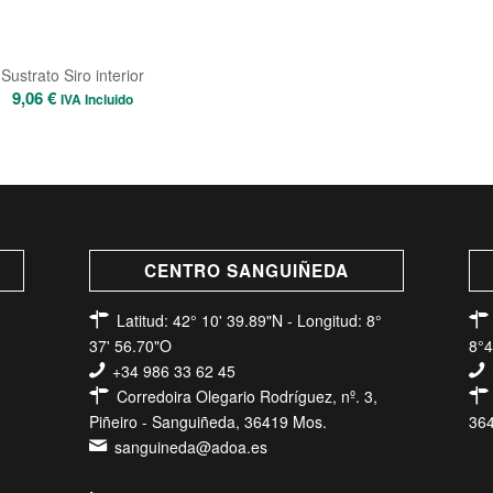
Sustrato Siro interior
9,06
€
IVA Incluido
CENTRO SANGUIÑEDA
Latitud: 42° 10' 39.89"N - Longitud: 8°
37' 56.70"O
8°4
+34 986 33 62 45
Corredoira Olegario Rodríguez, nº. 3,
Piñeiro - Sanguiñeda, 36419 Mos.
364
sanguineda@adoa.es