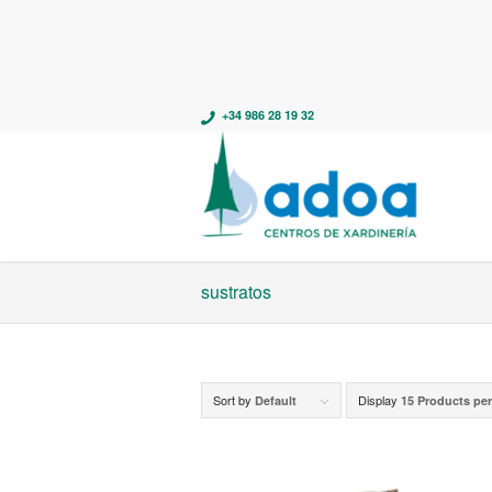
+34 986 28 19 32
sustratos
Sort by
Display
Default
15 Products pe