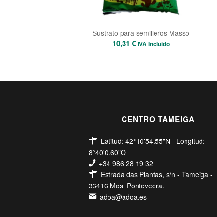
Sustrato para semilleros Massó
10,31
€
IVA Incluido
CENTRO TAMEIGA
Latitud: 42°10'54.55"N - Longitud:
8°40'0.60"O
+34 986 28 19 32
Estrada das Plantas, s/n - Tameiga -
36416 Mos, Pontevedra.
adoa@adoa.es