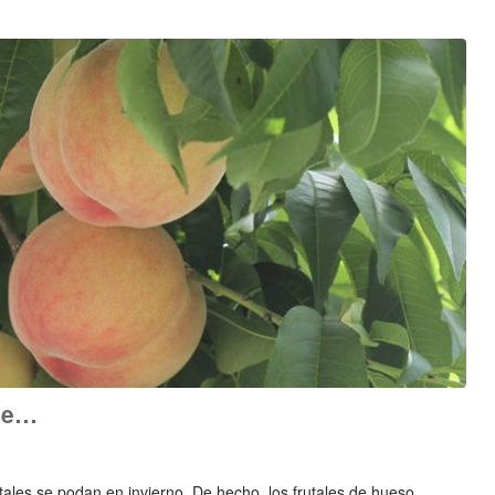
de…
ales se podan en invierno. De hecho, los frutales de hueso