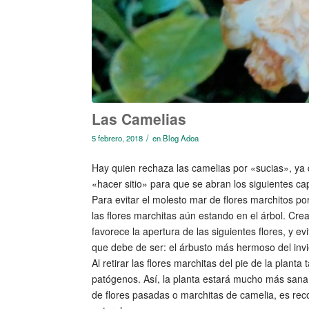
Las Camelias
/
5 febrero, 2018
en
Blog Adoa
Hay quien rechaza las camelias por «sucias», ya q
«hacer sitio» para que se abran los siguientes cap
Para evitar el molesto mar de flores marchitos 
las flores marchitas aún estando en el árbol. Crea
favorece la apertura de las siguientes flores, y e
que debe de ser: el árbusto más hermoso del invi
Al retirar las flores marchitas del pie de la pla
patógenos. Así, la planta estará mucho más sana y
de flores pasadas o marchitas de camelia, es reco