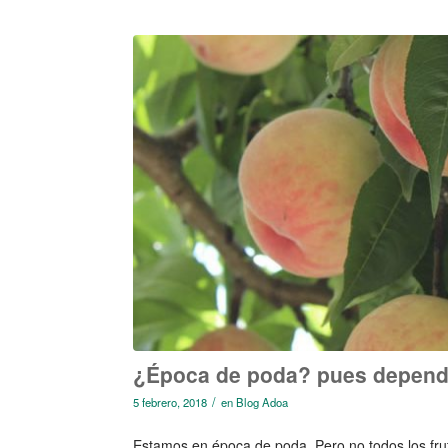
¿Época de poda? pues depen
/
5 febrero, 2018
en
Blog Adoa
Estamos en época de poda. Pero no todos los frut