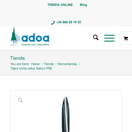
TIENDA ONLINE
Blog
+34 986 28 19 32
Tienda
You are here:
Home
/
Tienda
/
Herramientas
/
Tijera corta setos Bahco P59