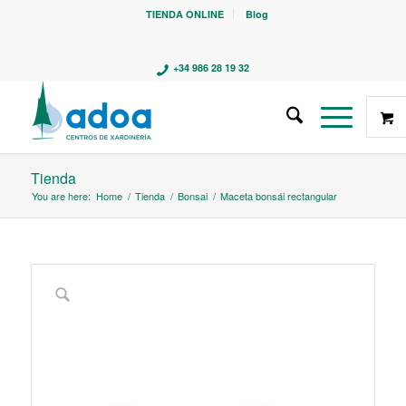
TIENDA ONLINE
Blog
+34 986 28 19 32
Tienda
You are here:
Home
/
Tienda
/
Bonsai
/
Maceta bonsái rectangular