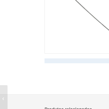
Atadora Twister Hook +
100 bridas metálicas
Produtos relacionados