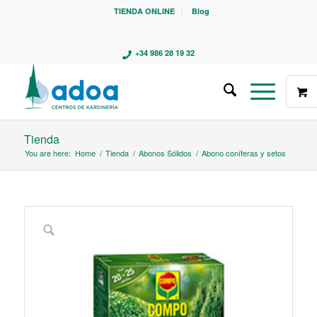
TIENDA ONLINE
Blog
+34 986 28 19 32
Tienda
You are here:
Home
/
Tienda
/
Abonos Sólidos
/
Abono coníferas y setos