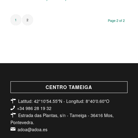
de
prezos:
desde
1
2
Page 2 of 2
12,31 €
ata
14,27 €
CENTRO TAMEIGA
Latitud: 42°10'54.55"N - Longitud: 8°40'0.60"O
+34 986 28 19 32
Estrada das Plantas, s/n - Tameiga - 36416 Mos,
Pontevedra.
adoa@adoa.es