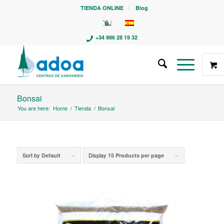
TIENDA ONLINE
Blog
+34 986 28 19 32
Bonsai
You are here:
Home
/
Tienda
/
Bonsai
Sort by
Display
Default
15 Products per page