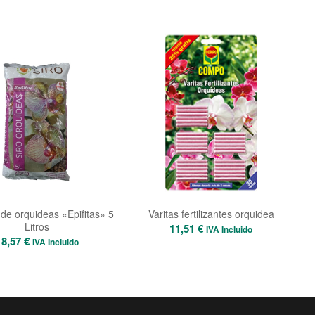
de
precios:
desde
8,91 €
hasta
10,36 €
 de orquideas «Epifitas» 5
Varitas fertilizantes orquidea
Litros
11,51
€
IVA Incluido
18,57
€
IVA Incluido