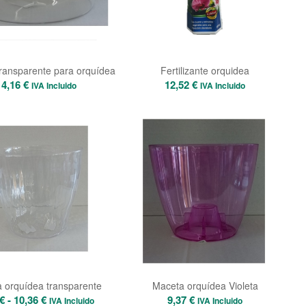
ansparente para orquídea
Fertilizante orquidea
14,16
€
12,52
€
IVA Incluido
IVA Incluido
 orquídea transparente
Maceta orquídea Violeta
Rango
€
-
10,36
€
9,37
€
IVA Incluido
IVA Incluido