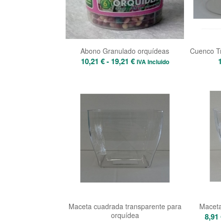
Abono Granulado orquídeas
Cuenco Tr
Rango
10,21
€
-
19,21
€
IVA Incluido
de
precios:
desde
10,21 €
hasta
19,21 €
Maceta cuadrada transparente para
Maceta
orquídea
8,91