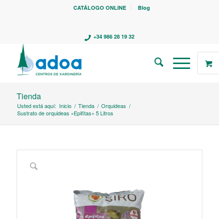
CATÁLOGO ONLINE
Blog
+34 986 28 19 32
Tienda
Usted está aquí:
Inicio
/
Tienda
/
Orquideas
/
Sustrato de orquideas «Epifitas» 5 Litros