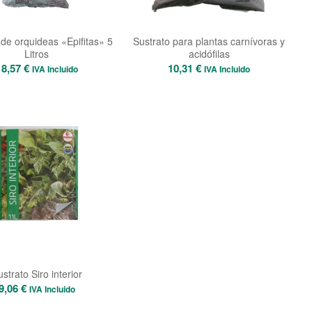
 de orquideas «Epifitas» 5
Sustrato para plantas carnívoras y
Litros
acidófilas
18,57
€
10,31
€
IVA Incluido
IVA Incluido
strato Siro interior
9,06
€
IVA Incluido