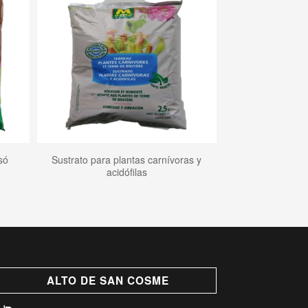
só
Sustrato para plantas carnívoras y
acidófilas
ALTO DE SAN COSME