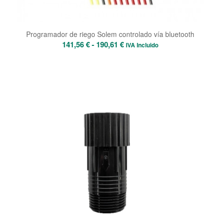
Programador de riego Solem controlado vía bluetooth
Rango
141,56
€
-
190,61
€
IVA Incluido
de
precios:
desde
141,56 €
hasta
190,61 €