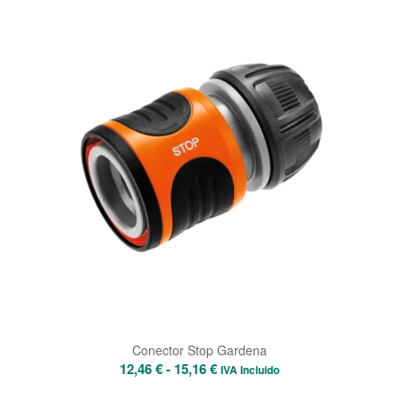
desde
11,27 €
hasta
14,16 €
Conector Stop Gardena
Rango
12,46
€
-
15,16
€
IVA Incluido
de