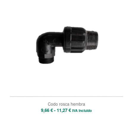
Codo rosca hembra
Rango
9,66
€
-
11,27
€
IVA Incluido
de
precios:
desde