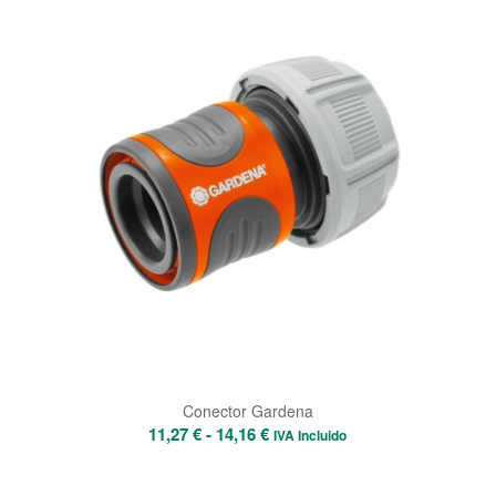
9,66 €
hasta
11,27 €
Conector Gardena
Rango
11,27
€
-
14,16
€
IVA Incluido
de
precios: