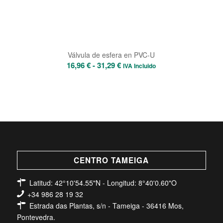
Válvula de esfera en PVC-U
Rango
16,96
€
-
31,29
€
IVA Incluido
de
precios:
desde
16,96 €
hasta
31,29 €
CENTRO TAMEIGA
Latitud: 42°10'54.55"N - Longitud: 8°40'0.60"O
+34 986 28 19 32
Estrada das Plantas, s/n - Tameiga - 36416 Mos,
Pontevedra.