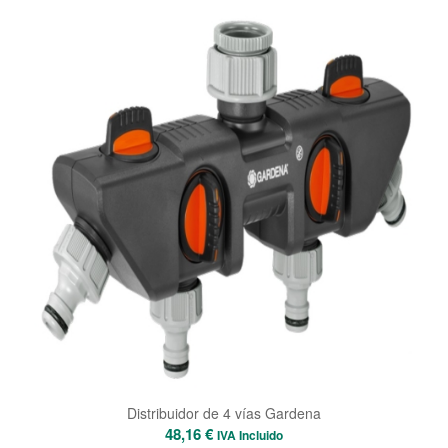
precios:
desde
12,46 €
hasta
15,16 €
Distribuidor de 4 vías Gardena
48,16
€
IVA Incluido