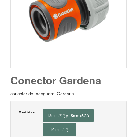
Conector Gardena
conector de manguera Gardena.
Medidas
13mm (½") y 15mm (5/8")
19 mm (1")