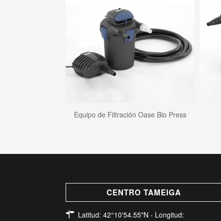
Equipo de Filtración Oase Bio Press
CENTRO TAMEIGA
Latitud: 42°10'54.55"N - Longitud: