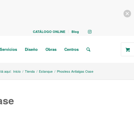
CATÁLOGO ONLINE
Blog
Servicios
Diseño
Obras
Centros
tá aquí:
Inicio
/
Tienda
/
Estanque
/
Phosless Antialgas Oase
ase