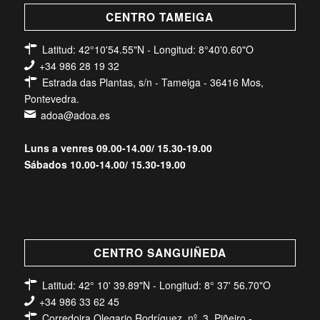
CENTRO TAMEIGA
Latitud: 42°10'54.55"N - Longitud: 8°40'0.60"O
+34 986 28 19 32
Estrada das Plantas, s/n - Tameiga - 36416 Mos,
Pontevedra.
adoa@adoa.es
Luns a venres 09.00-14.00/ 15.30-19.00
Sábados 10.00-14.00/ 15.30-19.00
CENTRO SANGUIÑEDA
Latitud: 42° 10' 39.89"N - Longitud: 8° 37' 56.70"O
+34 986 33 62 45
Corredoira Olegario Rodríguez, nº. 3, Piñeiro -