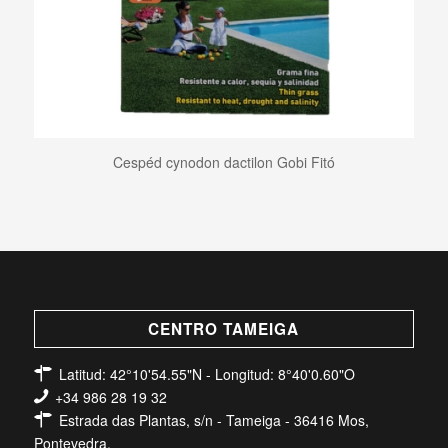
Cespéd cynodon dactilon Gobi Fitó
CENTRO TAMEIGA
Latitud: 42°10'54.55"N - Longitud: 8°40'0.60"O
+34 986 28 19 32
Estrada das Plantas, s/n - Tameiga - 36416 Mos,
Pontevedra.