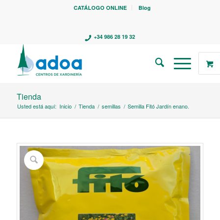
CATÁLOGO ONLINE
Blog
+34 986 28 19 32
Tienda
Usted está aquí:
Inicio
/
Tienda
/
semillas
/
Semilla Fitó Jardín enano.