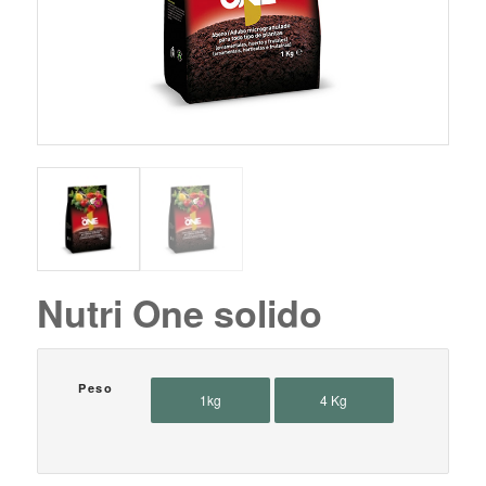
Nutri One solido
Peso
1kg
4 Kg