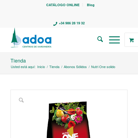
CATÁLOGO ONLINE
Blog
+34 986 28 19 32
Tienda
Usted está aquí:
Inicio
/
Tienda
/
Abonos Sólidos
/
Nutri One solido