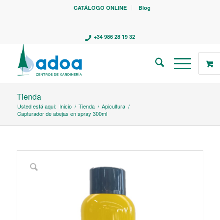
CATÁLOGO ONLINE
Blog
+34 986 28 19 32
Tienda
Usted está aquí:
Inicio
/
Tienda
/
Apicultura
/
Capturador de abejas en spray 300ml